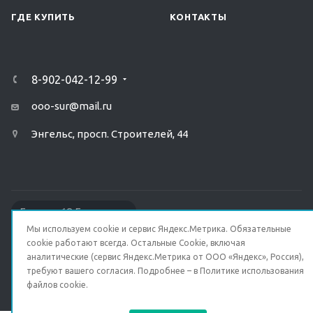
ГДЕ КУПИТЬ
КОНТАКТЫ
8-902-042-12-99
ooo-sur@mail.ru
Энгельс, просп. Строителей, 44
Быстро с 1С-Битрикс
Мы используем cookie и сервис Яндекс.Метрика. Обязательные
ПОЛИТИКА КОНФИДЕНЦИАЛЬНОСТИ
cookie работают всегда. Остальные Сookie, включая
аналитические (сервис Яндекс.Метрика от ООО «Яндекс», Россия),
требуют вашего согласия. Подробнее – в
Политике использования
© 2026 Все права защищены.
файлов cookie
.