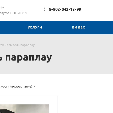
айт
8-902-042-12-99
плугов НПО «СУР»
УСЛУГИ
ВИДЕО
ти на чизель параплау
ь параплау
ности (возрастание)