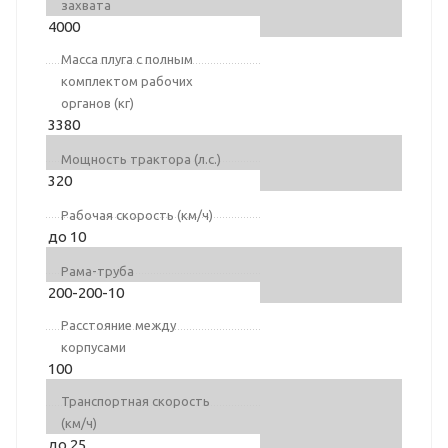
захвата
4000
Масса плуга с полным
комплектом рабочих
органов (кг)
3380
Мощность трактора (л.с.)
320
Рабочая скорость (км/ч)
до 10
Рама-труба
200-200-10
Расстояние между
корпусами
100
Транспортная скорость
(км/ч)
до 25