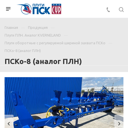
Главная
Продукция
Плуги ПЛН. Аналог KVERNELAND
Плуги оборотные с регулируемой шириной захвата ПСКо
ПСКо-8 (аналог ПЛН)
ПСКо-8 (аналог ПЛН)