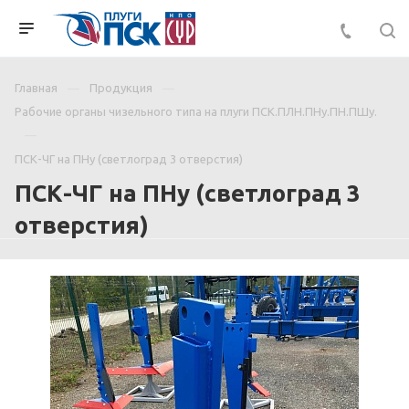
Главная
Продукция
Рабочие органы чизельного типа на плуги ПСК.ПЛН.ПНу.ПН.ПШу.
ПСК-ЧГ на ПНу (светлоград 3 отверстия)
ПСК-ЧГ на ПНу (светлоград 3
отверстия)