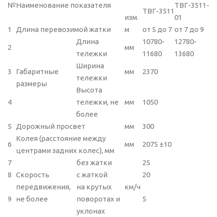
№
Наименование показателя
ТВГ-3511-
ТВГ-3511
изм.
01
1
Длина перевозимой жатки
м
от 5 до 7
от 7 до 9
Длина
10780-
12780-
2
мм
тележки
11680
13680
Ширина
3
Габаритные
мм
2370
тележки
размеры
Высота
4
тележки, не
мм
1050
более
5
Дорожный просвет
мм
300
Колея (расстояние между
6
мм
2075 ±10
центрами задних колес), мм
7
без жатки
25
8
Скорость
с жаткой
20
передвижения,
на крутых
км/ч
9
не более
поворотах и
5
уклонах