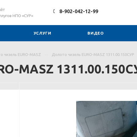
айт
8-902-042-12-99
плугов НПО «СУР»
УСЛУГИ
ВИДЕО
о чизель EURO-MASZ
Долото чизель EURO-MASZ 1311.00.150СУР
RO-MASZ 1311.00.150С